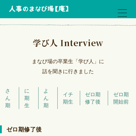
学び人 Interview
まなび場の卒業生「学び人」に
話を聞きに行きました
さ
に
よ
イチ
ゼロ期
ゼロ期
ん
期
ん
期生
修了後
開始前
期
生
期
ゼロ期修了後