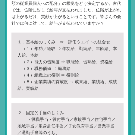
額の従業員個人への配分」の根拠をどう決定するか。古代
では、位階に対して給与が支払われました。位階が上がれ
ば上がるだけ、貢献が上がるということです。皆さんの会
社では何に対して、給与が支払われていますか？
１．基本給のしくみ ⇒ 評価ウエイトの組合せ
（１）年功／経験 ⇒ 年功給、勤続給、年齢給、本
人給、本給
（２）能力の習熟度 ⇒ 職能給、習熟給、資格給
（３）職務価値 ⇒ 職務給
（４）組織上の役割 ⇒ 役割給
（５）企業業績の貢献度 ⇒ 成果給、業績給、成績
給、実績給
２．固定的手当のしくみ
・役職手当・役付手当／家族手当／住宅手当／
地域手当／単身赴任手当／子女教育手当／営業手当
／通勤手当等のうち、