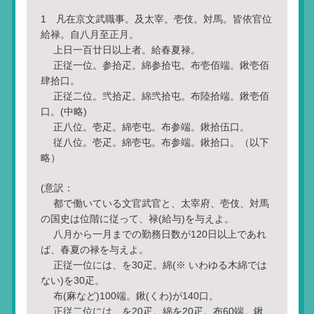
1 凡在京文武職事。及太宰。壱伎。対馬。皆依官位
給禄。自八月至正月。
上日一百廿日以上者。給春夏禄。
正従一位。参拾疋。綿参拾屯。布壱佰端。鍬壱佰
肆拾口。
正従二位。弐拾疋。綿弐拾屯。布陸拾端。鍬壱佰
口。(中略)
正八位。壱疋。綿壱屯。布参端。鍬拾伍口。
従八位。壱疋。綿壱屯。布参端。鍬拾口。（以下
略）
(意訳：
都で働いている文官武官と、太宰府、壱伎、対馬
の国史は位階に従って、禄(給与)を与えよ。
八月から一月までの勤務日数が120日以上であれ
ば、春夏の禄を与えよ。
正従一位には、を30疋。綿(※ いわゆる木綿では
ない)を30疋。
布(麻など)100端。鍬(くわ)が140口。
正従二位には、を20疋。綿を20疋。布60端。鍬