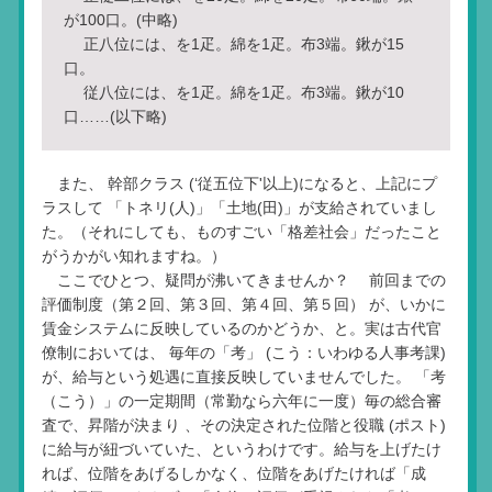
が100口。(中略)
正八位には、を1疋。綿を1疋。布3端。鍬が15
口。
従八位には、を1疋。綿を1疋。布3端。鍬が10
口……(以下略)
また、 幹部クラス (‘従五位下'以上)になると、上記にプ
ラスして 「トネリ(人)」「土地(田)」が支給されていまし
た。（それにしても、ものすごい「格差社会」だったこと
がうかがい知れますね。）
ここでひとつ、疑問が沸いてきませんか？ 前回までの
評価制度（第２回、第３回、第４回、第５回） が、いかに
賃金システムに反映しているのかどうか、と。実は古代官
僚制においては、 毎年の「考」 (こう：いわゆる人事考課)
が、給与という処遇に直接反映していませんでした。 「考
（こう）」の一定期間（常勤なら六年に一度）毎の総合審
査で、昇階が決まり 、その決定された位階と役職 (ポスト)
に給与が紐づいていた、というわけです。給与を上げたけ
れば、位階をあげるしかなく、位階をあげたければ「成