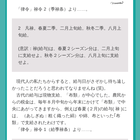
「律令」禄令 2（季禄条）より……。
2 凡禄。春夏二季。二月上旬給。秋冬二季。八月上
旬給。
(意訳：禄(給与)は、春夏２シーズン分は、二月上旬
に支給せよ。秋冬２シーズン分は、八月上旬に支給
せよ。
現代人の私たちからすると、給与日がさぞかし待ち遠し
かったことだろうと思われてなりませんね (笑)。
古代の給与は現物支給、「布類」が中心でした。農民か
らの税金は、毎年８月中旬から年末にかけて「布類」で中
央にあがってきますから、例えば春夏 (２月)の給与( 禄 )に
は、 （あしぎぬ：粗く織った絹）や綿、布といった｢布
類」で支給されたわけです。
「律令」禄令 1（給季禄条）より……。