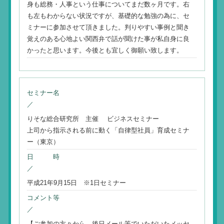
身も総務・人事という仕事についてまだ数ヶ月です。右
も左もわからない状況ですが、基礎的な勉強の為に、セ
ミナーに参加させて頂きました。判りやすい事例と聞き
覚えのある心地よい関西弁で話が聞けた事が私自身に良
かったと思います。今後とも宜しく御願い致します。
セミナー名
／
りそな総合研究所 主催 ビジネスセミナー
上司から指示される前に動く「自律型社員」育成セミナ
ー（東京）
日 時
／
平成21年9月15日 ※1日セミナー
コメント等
／
【ご参加の方々から、後日メール等でいただいたメッセ