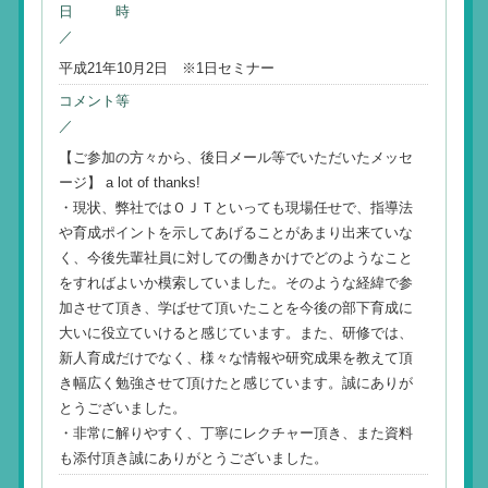
日 時
／
平成21年10月2日 ※1日セミナー
コメント等
／
【ご参加の方々から、後日メール等でいただいたメッセ
ージ】 a lot of thanks!
・現状、弊社ではＯＪＴといっても現場任せで、指導法
や育成ポイントを示してあげることがあまり出来ていな
く、今後先輩社員に対しての働きかけでどのようなこと
をすればよいか模索していました。そのような経緯で参
加させて頂き、学ばせて頂いたことを今後の部下育成に
大いに役立ていけると感じています。また、研修では、
新人育成だけでなく、様々な情報や研究成果を教えて頂
き幅広く勉強させて頂けたと感じています。誠にありが
とうございました。
・非常に解りやすく、丁寧にレクチャー頂き、また資料
も添付頂き誠にありがとうございました。