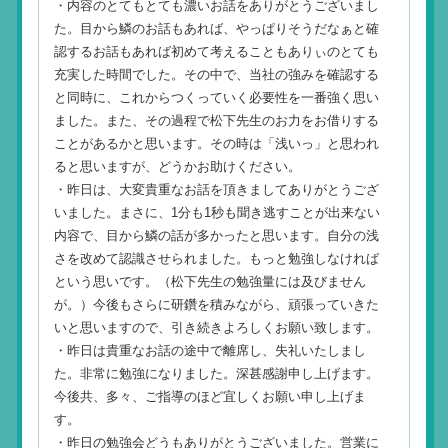
・内容のとてもとても濃いお話をありがとうございまし
た。目から鱗のお話もあれば、やっぱりそうだなぁと確
認するお話もあれば初めて考えることもありぃのとても
充実した時間でした。その中で、当社の強みを確認する
と同時に、これからつくっていく必要性を一番強く思い
ました。また、その過程で松下先生のお力をお借りする
ことがあるかと思います。その時は「浅いっ」と思われ
ると思いますが、どうかお助けください。
・昨日は、大変貴重なお話を頂きましてありがとうござ
いました。まさに、1分も1秒も聞き逃すことが出来ない
内容で、目から鱗の話が多かったと思います。自分の浅
さを改めて認識させられました。もっと勉強しなければ
という思いです。（松下先生の勉強量には及びません
が。）今後もさらに研鑽を積みながら、頑張っていきた
いと思いますので、引き続きよろしくお願い致します。
・昨日は貴重なお話の途中で離席し、失礼いたしまし
た。非常に勉強になりました。深甚感謝申し上げます。
今後共、多々、ご指導のほど宜しくお願い申し上げま
す。
・昨日の勉強会どうもありがとうございました。営業に