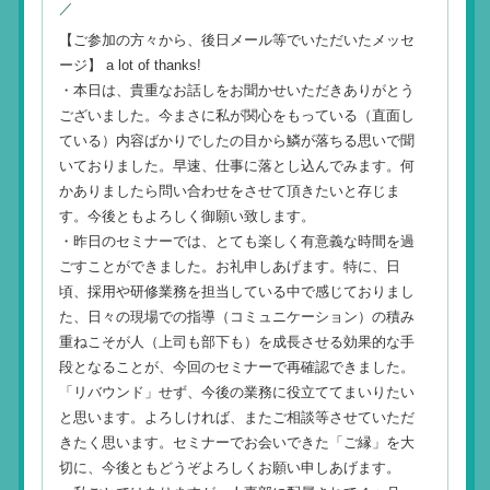
／
【ご参加の方々から、後日メール等でいただいたメッセ
ージ】 a lot of thanks!
・本日は、貴重なお話しをお聞かせいただきありがとう
ございました。今まさに私が関心をもっている（直面し
ている）内容ばかりでしたの目から鱗が落ちる思いで聞
いておりました。早速、仕事に落とし込んでみます。何
かありましたら問い合わせをさせて頂きたいと存じま
す。今後ともよろしく御願い致します。
・昨日のセミナーでは、とても楽しく有意義な時間を過
ごすことができました。お礼申しあげます。特に、日
頃、採用や研修業務を担当している中で感じておりまし
た、日々の現場での指導（コミュニケーション）の積み
重ねこそが人（上司も部下も）を成長させる効果的な手
段となることが、今回のセミナーで再確認できました。
「リバウンド」せず、今後の業務に役立ててまいりたい
と思います。よろしければ、またご相談等させていただ
きたく思います。セミナーでお会いできた「ご縁」を大
切に、今後ともどうぞよろしくお願い申しあげます。