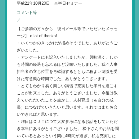
平成21年10月20日 ※半日セミナー
コメント等
／
【ご参加の方々から、後日メール等でいただいたメッセ
ージ】 a lot of thanks!
・いくつかのきっかけが掴めそうでした、ありがとうご
ざいました。
・アンケートにも記入いたしましたが、興味深く、しか
も時間の経過も忘れるほど没頭いたしました。我々人事
担当者の立ち位置を再確認するとともに程よい刺激を受
けた有意義な時間でした。ありがとうございます。
・とてもわかり易く楽しい講習で充実した半日を過ごす
ことが出来ました。ありがとうございました。今後は教
えていただいたことを生かし、人材育成（＆自分の成
長）につなげていきたいと思います。それではまたお会
いできればと思います。
・昨日はＯＪＴにつて大変参考になるお話をしていただ
き本当にありがとうございました。 松下さんのお話を聞
いているとあっという間に4時間が過ぎ、私も充実した