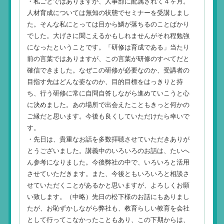
・私ごとではありますが、人事部に配属されて４ヶ月。
人材育成については無知の状態でセミナーを受講しまし
た。そんな私にとっては目から鱗が落ちるのことばかり
でした。大げさに聞こえるかもしれませんがそれ程勉強
になったということです。「研修は育成である」当たり
前の言葉ではありますが、この言葉が研修のすべてだと
確信できました。なぜこの研修が必要なのか、受講者の
目指す先はどんな姿なのか、目的目標をはっきりと持
ち、行う研修に常に自問自答しながら進めていこうと心
に決めました。あの場所で出会えたこともきっと何かの
ご縁だと思います。今後も良くしていただけたら幸いで
す。
・先日は、貴重なお話を多数拝聴させていただきありが
とうございました。講義中のいろいろのお話は、たいへ
ん参考になりました。今後弊社の中で、いろいろと活用
させていただきます。また、今後ともいろいろと相談さ
せていただくことがあるかと思いますが、よろしくお願
い致します。（中略）先日の松下様のお話にもありまし
たが、お恥ずかしながら弊社も、教育らしい教育を会社
として行ってこなかったこともあり、この下期からは、