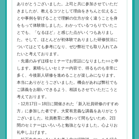
ありがとうございました。上司と共に参加させていただ
きましたが、教えるコツとして理由をきちんと伝えるこ
とや事例を挙げることで理解の仕方が全く違うことを身
をもって体験致しました。わかっているつもりでいたこ
とでも、「なるほど」と感じた点がいくつもありまし
た。そして、ほとんどが初体験でありました研修技法に
ついてはとても参考になり、ぜひ弊社でも取り入れてみ
たいと考えております。
・先週のみずほ様セミナーでお世話になりました○○と申
します。素晴らしいセミナー内容で、得るものも非常に
多く、今後新人研修を進めることが楽しみになります。
本当にありがとうございました。機会があれば弊社でも
ご講義をお願いできるよう、相談もさせていただこうと
考えております。
・12月17日～18日に開催された「新入社員研修のすすめ
方」に参加した者です。大変有意義な講義をありがとう
ございました。社員教育に携わって間もないため、2日
間のセミナーはいろいろと勉強となりました。心よりお
礼申し上げます。