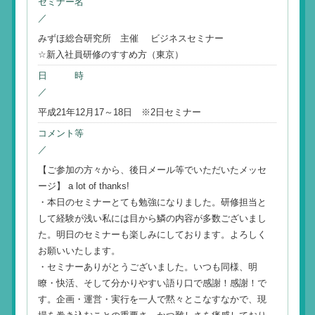
セミナー名
／
みずほ総合研究所 主催 ビジネスセミナー
☆新入社員研修のすすめ方（東京）
日 時
／
平成21年12月17～18日 ※2日セミナー
コメント等
／
【ご参加の方々から、後日メール等でいただいたメッセ
ージ】 a lot of thanks!
・本日のセミナーとても勉強になりました。研修担当と
して経験が浅い私には目から鱗の内容が多数ございまし
た。明日のセミナーも楽しみにしております。よろしく
お願いいたします。
・セミナーありがとうございました。いつも同様、明
瞭・快活、そして分かりやすい語り口で感謝！感謝！で
す。企画・運営・実行を一人で黙々とこなすなかで、現