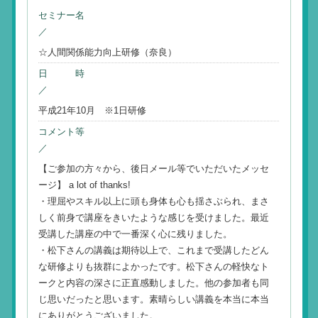
セミナー名
／
☆人間関係能力向上研修（奈良）
日 時
／
平成21年10月 ※1日研修
コメント等
／
【ご参加の方々から、後日メール等でいただいたメッセ
ージ】 a lot of thanks!
・理屈やスキル以上に頭も身体も心も揺さぶられ、まさ
しく前身で講座をきいたような感じを受けました。最近
受講した講座の中で一番深く心に残りました。
・松下さんの講義は期待以上で、これまで受講したどん
な研修よりも抜群によかったです。松下さんの軽快なト
ークと内容の深さに正直感動しました。他の参加者も同
じ思いだったと思います。素晴らしい講義を本当に本当
にありがとうございました。