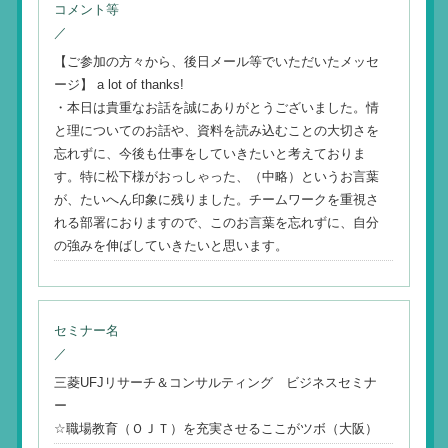
コメント等
／
【ご参加の方々から、後日メール等でいただいたメッセ
ージ】 a lot of thanks!
・本日は貴重なお話を誠にありがとうございました。情
と理についてのお話や、資料を読み込むことの大切さを
忘れずに、今後も仕事をしていきたいと考えておりま
す。特に松下様がおっしゃった、（中略）というお言葉
が、たいへん印象に残りました。チームワークを重視さ
れる部署におりますので、このお言葉を忘れずに、自分
の強みを伸ばしていきたいと思います。
セミナー名
／
三菱UFJリサーチ＆コンサルティング ビジネスセミナ
ー
☆職場教育（ＯＪＴ）を充実させるここがツボ（大阪）