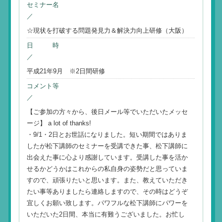
セミナー名
／
☆現状を打破する問題発見力＆解決力向上研修（大阪）
日 時
／
平成21年9月 ※2日間研修
コメント等
／
【ご参加の方々から、後日メール等でいただいたメッセ
ージ】 a lot of thanks!
・9/1・2日とお世話になりました。短い期間ではありま
したが松下講師のセミナーを受講できた事、松下講師に
出会えた事に心より感謝しています。受講した事を活か
せるかどうかはこれからの私自身の姿勢だと思っていま
すので、頑張りたいと思います。また、教えていただき
たい事等ありましたら連絡しますので、その時はどうぞ
宜しくお願い致します。パワフルな松下講師にパワーを
いただいた2日間、本当に有難うございました。お忙し